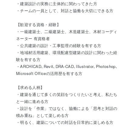
・建築設計の実務に主体的に関わってきた方
・チームの一員として、対話と協働を大切にできる方
【歓迎する資格・経験】
・一級建築士、二級建築士、木造建築士、木材コーディ
ネーター 有資格者
・公共建築の設計・工事監理の経験を有する方
・地域材活用建築、環境配慮型建築の設計に関わった経
験を有する方
・ARCHICAD､Revit､DRA-CAD､Illustrator､Photoshop､
Microsoft Officeの活用歴を有する方
【求める人柄】
・建築を通じて多くの笑顔をつくりたいと考え、私たち
と一緒に進める方
・設計を「作業」ではなく、協働による「思考と対話の
積み重ね」として楽しめる方
・明るく、建築についての対話を日常的に楽しめる方